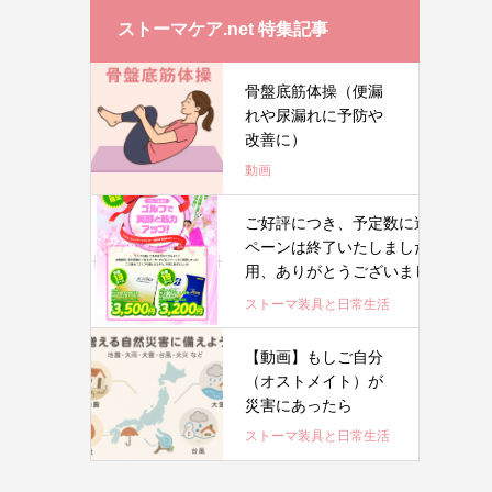
ストーマケア.net 特集記事
骨盤底筋体操（便漏
れや尿漏れに予防や
改善に）
動画
ご好評につき、予定数に達したため
ペーンは終了いたしました。たくさ
用、ありがとうございまし
た。 .
ストーマ装具と日常生活
【動画】もしご自分
（オストメイト）が
災害にあったら
ストーマ装具と日常生活