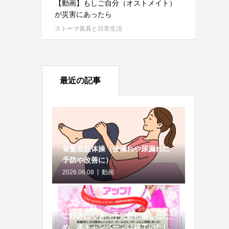
【動画】もしご自分（オストメイト）
が災害にあったら
ストーマ装具と日常生活
最近の記事
骨盤底筋体操（便漏れや尿漏れに
予防や改善に）
2026.06.08
動画
ご好評につき、予定数に達したた
め、本キャンペーンは終了いたし