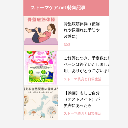
ストーマケア.net 特集記事
骨盤底筋体操（便漏
れや尿漏れに予防や
改善に）
動画
ご好評につき、予定数に達したため
ペーンは終了いたしました。たくさ
用、ありがとうございまし
た。 .
ストーマ装具と日常生活
【動画】もしご自分
（オストメイト）が
災害にあったら
ストーマ装具と日常生活