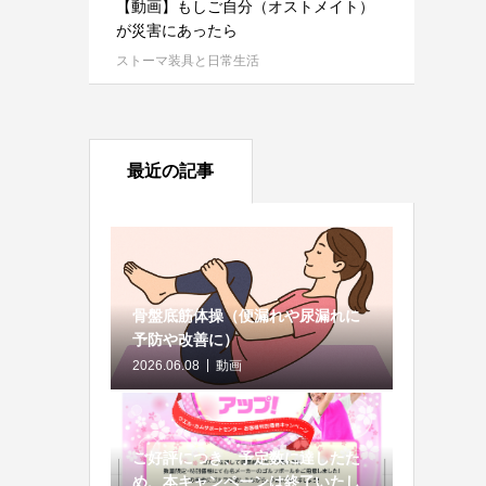
【動画】もしご自分（オストメイト）
が災害にあったら
ストーマ装具と日常生活
最近の記事
骨盤底筋体操（便漏れや尿漏れに
予防や改善に）
2026.06.08
動画
ご好評につき、予定数に達したた
め、本キャンペーンは終了いたし