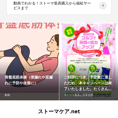
動画でわかる！ストーマ装具購入から福祉サー
4
ビスまで
骨盤底筋体操（便漏れや尿漏
ご好評につき、予定数に達し
れに予防や改善に）
たため、本キャンペーンは終
了いたしました。たくさん...
動画
ストーマ装具と日常生活
ストーマケア.net