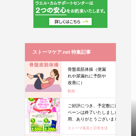
ストーマケア.net 特集記事
骨盤底筋体操（便漏
れや尿漏れに予防や
改善に）
動画
ご好評につき、予定数に達したため
ペーンは終了いたしました。たくさ
用、ありがとうございまし
た。 .
ストーマ装具と日常生活