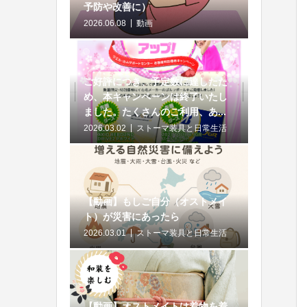
予防や改善に）
2026.06.08
動画
ご好評につき、予定数に達したた
め、本キャンペーンは終了いたし
ました。たくさんのご利用、あ...
2026.03.02
ストーマ装具と日常生活
【動画】もしご自分（オストメイ
ト）が災害にあったら
2026.03.01
ストーマ装具と日常生活
【動画】オストメイトは着物を着