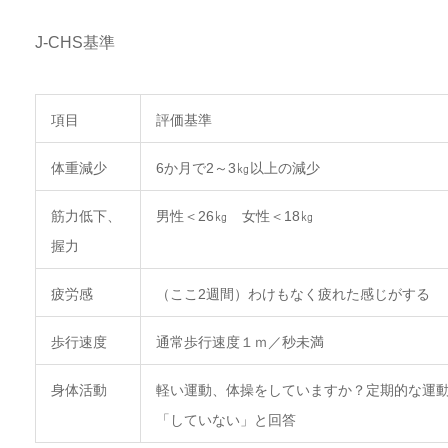
J-CHS基準
項目
評価基準
体重減少
6か月で2～3㎏以上の減少
筋力低下、
男性＜26㎏ 女性＜18㎏
握力
疲労感
（ここ2週間）わけもなく疲れた感じがする
歩行速度
通常歩行速度１ｍ／秒未満
身体活動
軽い運動、体操をしていますか？定期的な運
「していない」と回答