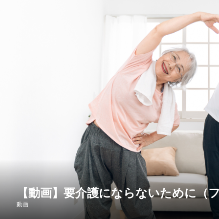
、本キャン
んのご利
【動画】要介護にならないために（
..
動画